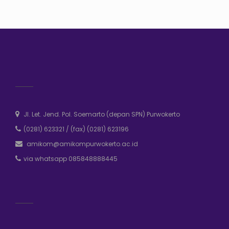
Jl. Let. Jend. Pol. Soemarto (depan SPN) Purwokerto
(0281) 623321
/
(fax) (0281) 623196
amikom@amikompurwokerto.ac.id
via whatsapp 085848888445