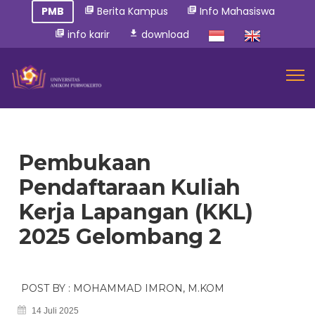
PMB
Berita Kampus
Info Mahasiswa
library_books
library_books
info karir
download
library_books
download
Pembukaan
Pendaftaraan Kuliah
Kerja Lapangan (KKL)
2025 Gelombang 2
POST BY : MOHAMMAD IMRON, M.KOM
14 Juli 2025