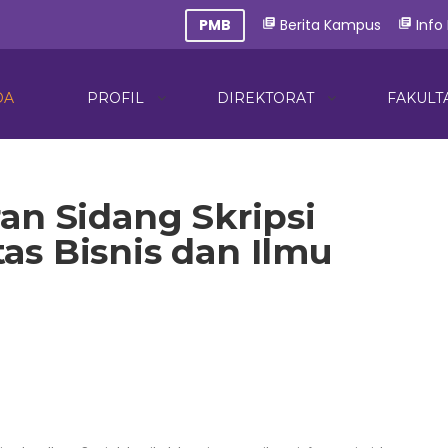
PMB
Berita Kampus
Info
library_books
library_books
DA
PROFIL
DIREKTORAT
FAKULT
an Sidang Skripsi
as Bisnis dan Ilmu