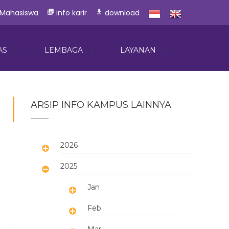
 Mahasiswa
info karir
download
library_books
download
AS
LEMBAGA
LAYANAN
ARSIP INFO KAMPUS LAINNYA
2026
2025
Jan
Feb
Mar