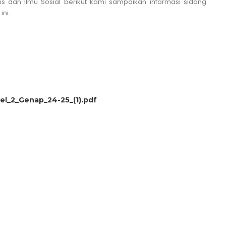
is dan Ilmu Sosial berikut kami sampaikan informasi sidang
ni.
l_2_Genap_24-25_(1).pdf