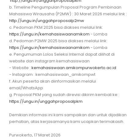
http://ungu.in/unggahproposalpkm
b. Timeline Pengumpulan Proposal Program Pembinaan
Mahasiswa Wirausaha (P2MW) : 30 Maret 2026 melalui link :
http://ungu.in/unggahproposalp2mw
c. Pedoman PKM 2025 bisa diakses melalui link:
https://ungu.in/kemahasiswaanamikom
- Lomba
d. Pedoman P2MW 2025 bisa diakses melalui link:
https://ungu.in/kemahasiswaanamikom
- Lomba
e. Pengumuman Lolos Seleksi Internal dapat dilihat di
website dan instagram kemahasiswaan
- Website :
kemahasiswaan.amikompurwokerto.ac.id
- Instagram : kemahasiswaan_amikompwt
f. Akun peserta akan diinformasikan melalui
email/WhatsApp
g. Proposal PKM yang sudah direvisi dikirim kembali ke:
https://ungu.in/unggahproposalpkm
Demikian informasi ini kami sampaikan dan untuk dijadikan
perhatian, atas kerjasamanya kami ucapkan terimakasih.
Purwokerto, 17 Maret 2026