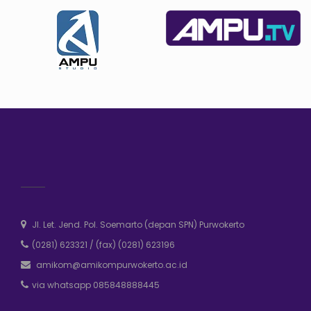
Jl. Let. Jend. Pol. Soemarto (depan SPN) Purwokerto
(0281) 623321
/
(fax) (0281) 623196
amikom@amikompurwokerto.ac.id
via whatsapp 085848888445