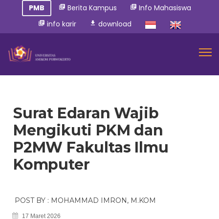
PMB
Berita Kampus
Info Mahasiswa
library_books
library_books
info karir
download
library_books
download
Surat Edaran Wajib
Mengikuti PKM dan
P2MW Fakultas Ilmu
Komputer
POST BY : MOHAMMAD IMRON, M.KOM
17 Maret 2026