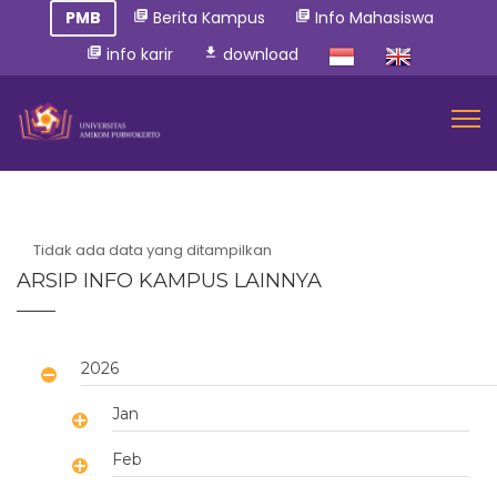
PMB
Berita Kampus
Info Mahasiswa
library_books
library_books
info karir
download
library_books
download
Tidak ada data yang ditampilkan
ARSIP INFO KAMPUS LAINNYA
2026
Jan
Feb