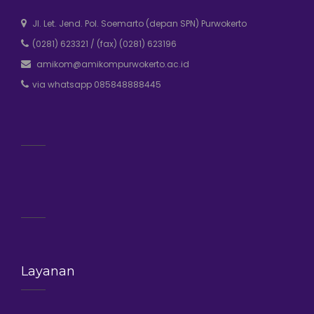
Jl. Let. Jend. Pol. Soemarto (depan SPN) Purwokerto
(0281) 623321
/
(fax) (0281) 623196
amikom@amikompurwokerto.ac.id
via whatsapp 085848888445
Layanan