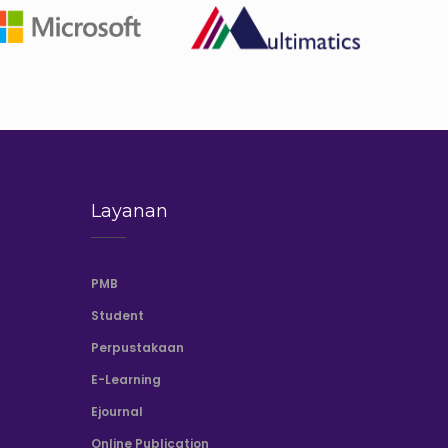
Layanan
PMB
Student
Perpustakaan
E-Learning
Ejournal
Online Publication