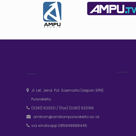
Jl. Let. Jend. Pol. Soemarto (depan SPN)
Purwokerto
(0281) 623321
/
(fax) (0281) 623196
amikom@amikompurwokerto.ac.id
via whatsapp 085848888445