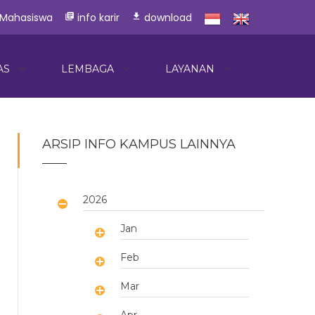
 Mahasiswa
info karir
download
library_books
download
AS
LEMBAGA
LAYANAN
ARSIP INFO KAMPUS LAINNYA
2026
Jan
Feb
Mar
Apr