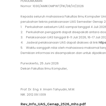
PENGUMUMAN
Nomor: 1030/AMIKOMPWT/FIK/08/VI/2026
Kepada seluruh mahasiswa Fakultas Ilmu Komputer Uni
perubahan teknis pelaksanaan UAS Semester Genap 2
1. Perkuliahan sebelum UAS sampai tanggal 4 Juli 2026
2. Perkuliahan pengganti dapat disepakati antara do
3. Pelaksanaan UAS tanggal 8-11 Juli 2026, 16-17 Juli 20
4. Jadwal pelaksanaan UAS dapat diakses di link
http
5. Waktu sanggah nilai oleh mahasiswa maksimal tangg
Demikian informasi ini disampaikan dan untuk dijadikan
Purwokerto, 25 Juni 2026
Dekan Fakultas Ilmu Komputer,
Prof. Dr. Eng. Ir. Imam Tahyudin, M.M.
NIK. 2012.09.1.009
Rev_Info_UAS_Genap_2526_mhs.pdf