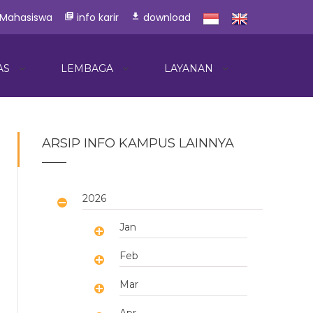
 Mahasiswa
info karir
download
library_books
download
AS
LEMBAGA
LAYANAN
ARSIP INFO KAMPUS LAINNYA
2026
Jan
Feb
Mar
Apr