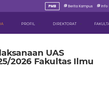
PMB
Berita Kampus
Info
library_books
library_books
DA
PROFIL
DIREKTORAT
FAKULT
elaksanaan UAS
5/2026 Fakultas Ilmu