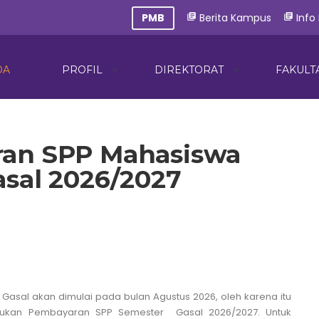
PMB
Berita Kampus
Info
library_books
library_books
DA
PROFIL
DIREKTORAT
FAKULT
ran SPP Mahasiswa
asal 2026/2027
asal akan dimulai pada bulan Agustus 2026, oleh karena itu
kukan Pembayaran SPP Semester Gasal 2026/2027. Untuk