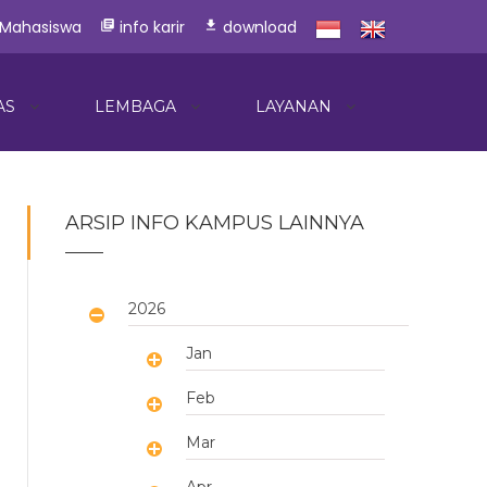
 Mahasiswa
info karir
download
library_books
download
AS
LEMBAGA
LAYANAN
ARSIP INFO KAMPUS LAINNYA
2026
Jan
Feb
Mar
Apr