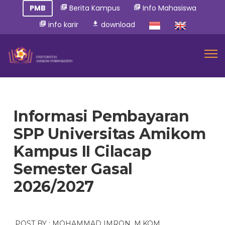
PMB
Berita Kampus
Info Mahasiswa
library_books
library_books
info karir
download
library_books
download
Informasi Pembayaran
SPP Universitas Amikom
Kampus II Cilacap
Semester Gasal
2026/2027
POST BY : MOHAMMAD IMRON, M.KOM