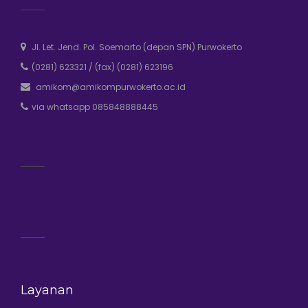
Jl. Let. Jend. Pol. Soemarto (depan SPN) Purwokerto
(0281) 623321
/
(fax) (0281) 623196
amikom@amikompurwokerto.ac.id
via whatsapp 085848888445
Layanan